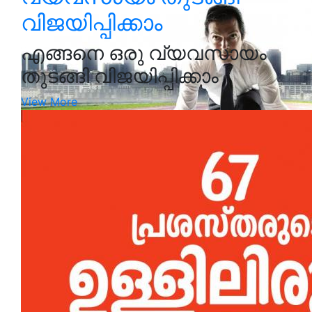
വിജയിപ്പിക്കാം
എങ്ങനെ ഒരു വ്യവസായം
തുടങ്ങി വിജയിപ്പിക്കാം
View More