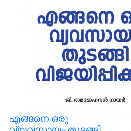
എങ്ങനെ ഒരു
വ്യവസായം തുടങ്ങി